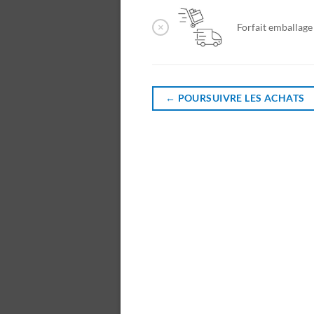
×
Forfait emballag
←
POURSUIVRE LES ACHATS