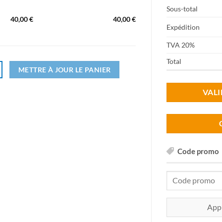
Sous-total
e
40,00
€
40,00
€
Expédition
TVA 20%
Total
METTRE À JOUR LE PANIER
VAL
Code promo
Code
promo :
App