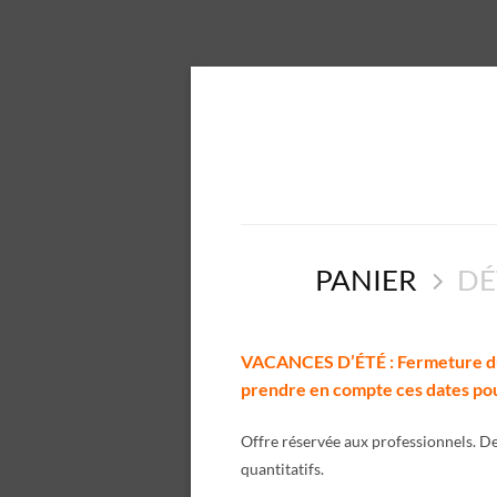
PANIER
DÉ
VACANCES D’ÉTÉ : Fermeture du 1
prendre en compte ces dates pou
Offre réservée aux professionnels. De
quantitatifs.