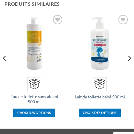
PRODUITS SIMILAIRES
Ajouter
Ajouter
à la liste
à la liste
d’envies
d’envies
Eau de toilette sans alcool
Lait de toilette bébé 500 ml
500 ml
CHOIX DES OPTIONS
CHOIX DES OPTIONS
Ce
Ce
produit
produit
a
a