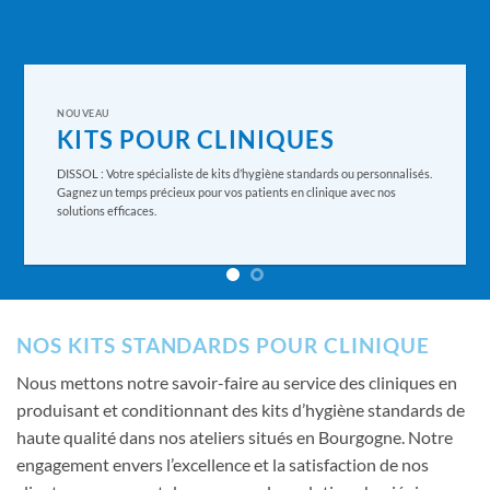
+ de 8 Millions produits vendus
par an
+ de 100 000 kits confectionnés
et livrés par an
Votre partenaire français, établi en Bourgogne, se concentre sur les
soins des kits d’hygiène corporelle, notamment dans les domaines des
cosmétiques et de la parfumerie. Fort de 30 années d’expérience dans
le secteur de la santé.
NOS KITS STANDARDS POUR CLINIQUE
Nous mettons notre savoir-faire au service des cliniques en
produisant et conditionnant des kits d’hygiène standards de
haute qualité dans nos ateliers situés en Bourgogne. Notre
engagement envers l’excellence et la satisfaction de nos