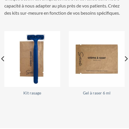
capacité à nous adapter au plus près de vos patients. Créez
des kits sur-mesure en fonction de vos besoins spécifiques.
l
Peigne démêloir
Déo roll-on