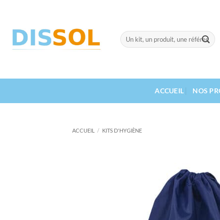
Passer
au
contenu
Recherche
pour :
ACCUEIL
NOS PR
ACCUEIL
/
KITS D'HYGIÈNE