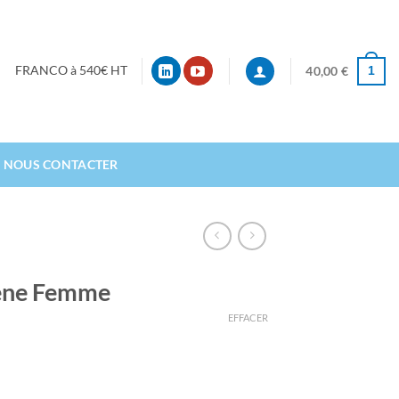
1
FRANCO à 540€ HT
40,00
€
NOUS CONTACTER
iène Femme
EFFACER