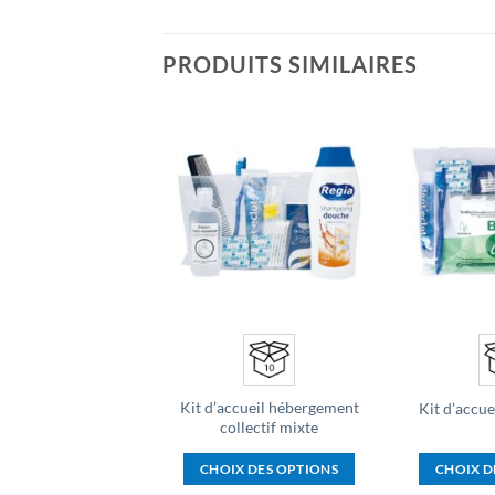
PRODUITS SIMILAIRES
Ajouter
Ajouter
à la liste
à la liste
d’envies
d’envies
Kit d’accueil hébergement
it hygiène Mixte
Kit d’accue
collectif mixte
X DES OPTIONS
CHOIX DES OPTIONS
CHOIX D