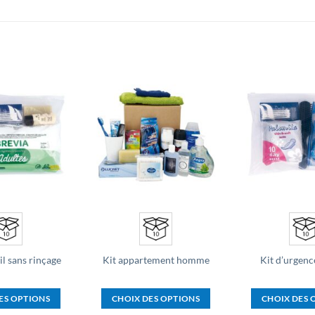
Ajouter
Ajouter
à la liste
à la liste
d’envies
d’envies
il sans rinçage
Kit appartement homme
Kit d’urgen
ES OPTIONS
CHOIX DES OPTIONS
CHOIX DES 