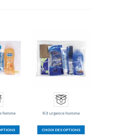
Ajouter
Ajouter
à la liste
à la liste
d’envies
d’envies
ce femme
Kit urgence homme
OPTIONS
CHOIX DES OPTIONS