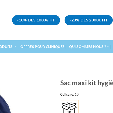
-10% DÈS 1000€ HT
-20% DÈS 2000€ HT
ODUITS
OFFRES POUR CLINIQUES
QUI SOMMES NOUS ?
Sac maxi kit hyg
Ajouter
Colisage
:
10
à la
liste
d’envies