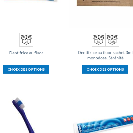
être
être
choisies
choisies
sur
sur
la
la
page
page
du
du
produit
produit
Dentifrice au fluor sachet 3ml
Dentifrice au fluor
monodose, Sérénité
CHOIX DES OPTIONS
CHOIX DES OPTIONS
Ce
Ce
produit
produit
a
a
plusieurs
plusieurs
Ajouter
Ajou
variations.
variations.
à la liste
à la l
d’envies
d’env
Les
Les
options
options
peuvent
peuvent
être
être