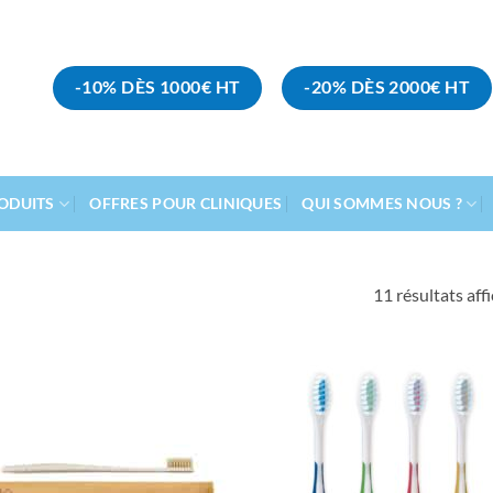
-10% DÈS 1000€ HT
-20% DÈS 2000€ HT
ODUITS
OFFRES POUR CLINIQUES
QUI SOMMES NOUS ?
11 résultats aff
Ajouter
Ajou
à la liste
à la l
d’envies
d’env