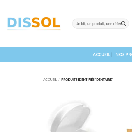
Passer
au
contenu
Recherche
pour :
ACCUEIL
NOS PR
ACCUEIL
/
PRODUITS IDENTIFIÉS “DENTAIRE”
Ajouter
à la liste
d’envies