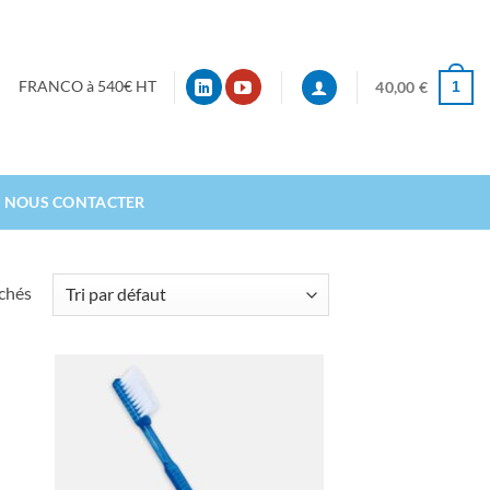
1
FRANCO à 540€ HT
40,00
€
NOUS CONTACTER
ichés
ter
Ajouter
iste
à la liste
ies
d’envies