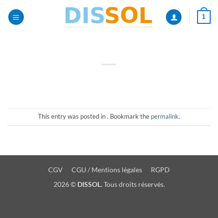
Passer
1
au
contenu
This entry was posted in . Bookmark the
permalink
.
CGV
CGU / Mentions légales
RGPD
2026 ©
DISSOL.
Tous droits réservés.