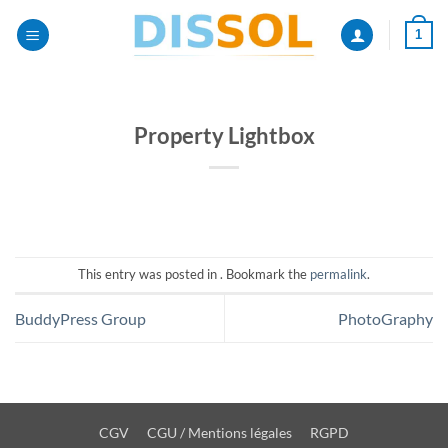
Passer
1
au
contenu
Property Lightbox
This entry was posted in . Bookmark the
permalink
.
BuddyPress Group
PhotoGraphy
CGV
CGU / Mentions légales
RGPD