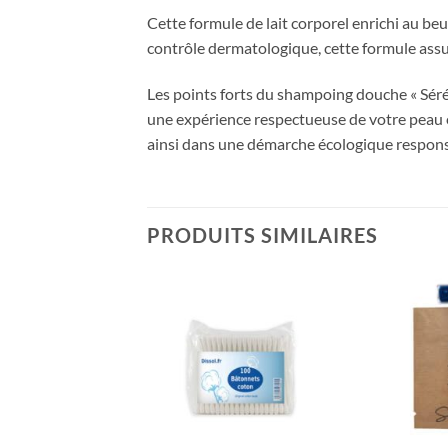
Cette formule de lait corporel enrichi au be
contrôle dermatologique, cette formule assu
Les points forts du shampoing douche « Séré
une expérience respectueuse de votre peau et 
ainsi dans une démarche écologique respons
PRODUITS SIMILAIRES
Ajouter
Ajouter
à la liste
à la liste
d’envies
d’envies