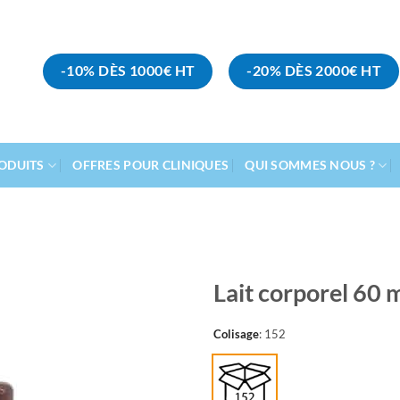
-10% DÈS 1000€ HT
-20% DÈS 2000€ HT
ODUITS
OFFRES POUR CLINIQUES
QUI SOMMES NOUS ?
Lait corporel 60 m
Ajouter
Colisage
:
152
à la
liste
d’envies