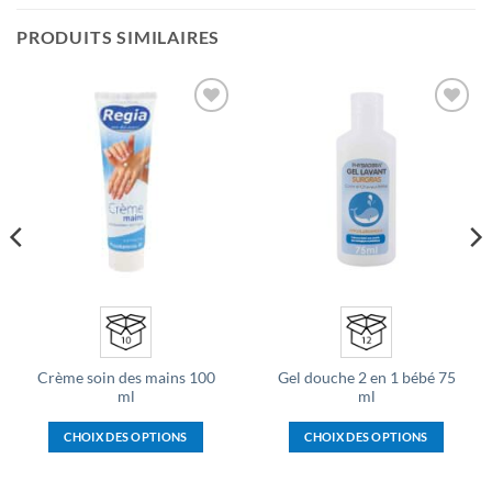
PRODUITS SIMILAIRES
Ajouter
Ajouter
à la liste
à la liste
d’envies
d’envies
Crème soin des mains 100
Gel douche 2 en 1 bébé 75
ml
ml
CHOIX DES OPTIONS
CHOIX DES OPTIONS
Ce
Ce
produit
produit