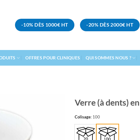
-10% DÈS 1000€ HT
-20% DÈS 2000€ HT
ODUITS
OFFRES POUR CLINIQUES
QUI SOMMES NOUS ?
Verre (à dents) en
Ajouter
Colisage
:
100
à la
liste
d’envies