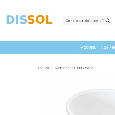
Passer
au
contenu
Recherche
pour :
ACCUEIL
NOS PR
ACCUEIL
/
HYGIÈNE BUCCALE ET RASAGE