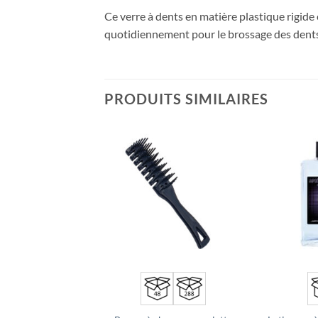
Ce verre à dents en matière plastique rigide 
quotidiennement pour le brossage des dents
PRODUITS SIMILAIRES
Ajouter
Ajouter
à la liste
à la liste
d’envies
d’envies