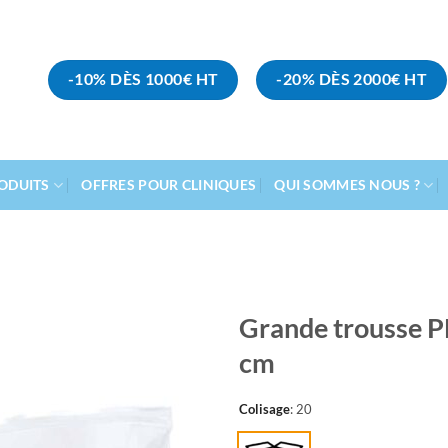
-10% DÈS 1000€ HT
-20% DÈS 2000€ HT
ODUITS
OFFRES POUR CLINIQUES
QUI SOMMES NOUS ?
Grande trousse P
cm
Ajouter
à la
liste
Colisage
:
20
d’envies