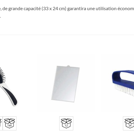
, de grande capacité (33 x 24 cm) garantira une utilisation écono
.
Ajouter
Ajouter
à la liste
à la liste
d’envies
d’envies