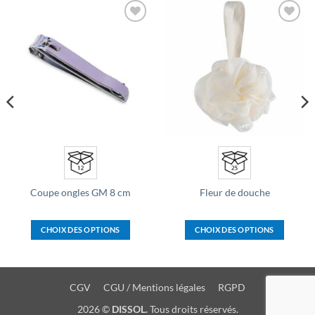
Ajouter
Ajouter
à la liste
à la liste
d’envies
d’envies
Coupe ongles GM 8 cm
Fleur de douche
CHOIX DES OPTIONS
CHOIX DES OPTIONS
Ce
Ce
produit
produit
a
a
CGV
CGU / Mentions légales
RGPD
plusieurs
plusieurs
variations.
variations.
2026 ©
DISSOL.
Tous droits réservés.