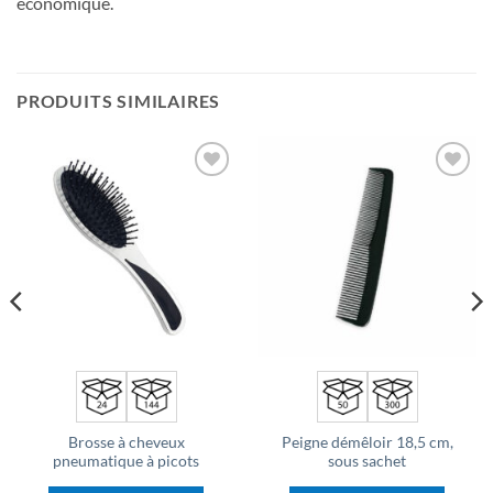
économique.
PRODUITS SIMILAIRES
Ajouter
Ajouter
à la liste
à la liste
d’envies
d’envies
Brosse à cheveux
Peigne démêloir 18,5 cm,
pneumatique à picots
sous sachet